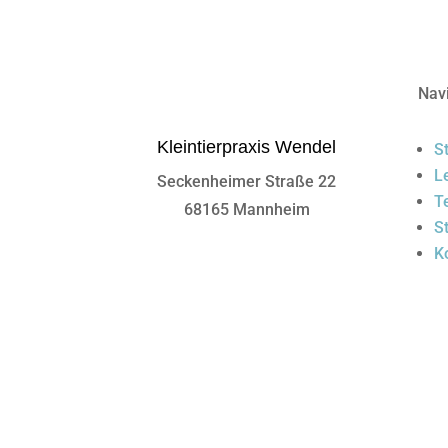
Nav
Kleintierpraxis Wendel
St
L
Seckenheimer Straße 22
T
68165 Mannheim
S
K