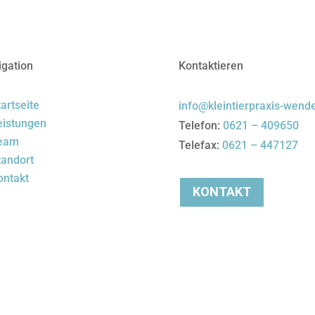
igation
Kontaktieren
artseite
info@kleintierpraxis-wende
eistungen
Telefon:
0621 – 409650
eam
Telefax:
0621 – 447127
tandort
ontakt
KONTAKT