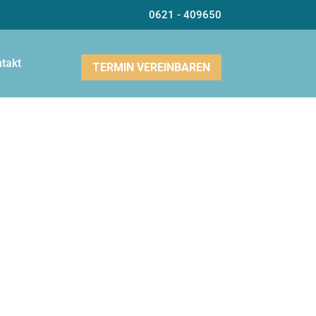
0621 - 409650
takt
TERMIN VEREINBAREN