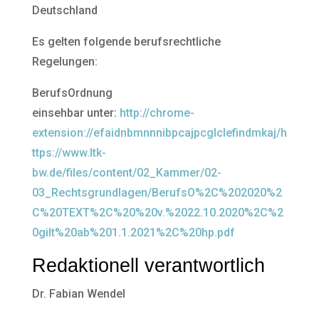
Deutschland
Es gelten folgende berufsrechtliche
Regelungen:
BerufsOrdnung
einsehbar unter:
http://chrome-
extension://efaidnbmnnnibpcajpcglclefindmkaj/h
ttps://www.ltk-
bw.de/files/content/02_Kammer/02-
03_Rechtsgrundlagen/BerufsO%2C%202020%2
C%20TEXT%2C%20%20v.%2022.10.2020%2C%2
0gilt%20ab%201.1.2021%2C%20hp.pdf
Redaktionell verantwortlich
Dr. Fabian Wendel